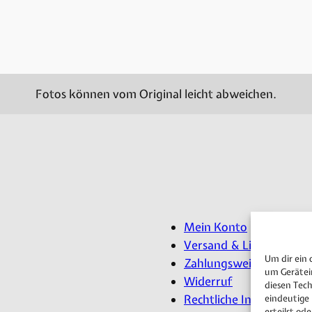
Fotos können vom Original leicht abweichen.
Mein Konto
Versand & Lieferung
Um dir ein 
Zahlungsweisen
um Gerätei
Widerruf
diesen Tec
Rechtliche Information
eindeutige
erteilst o