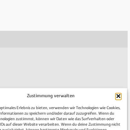
Impressum
Zustimmung verwalten
Datenschutzerklärung
optimales Erlebnis zu bieten, verwenden wir Technologien wie Cookies,
Cookie-Richtlinie (EU)
nformationen zu speichern und/oder darauf zuzugreifen. Wenn du
Allgemeine Geschäftsbedingungen
hnologien zustimmst, können wir Daten wie das Surfverhalten oder
en
Sitemap
 IDs auf dieser Website verarbeiten. Wenn du deine Zustimmung nicht
der zurückziehst, können bestimmte Merkmale und Funktionen