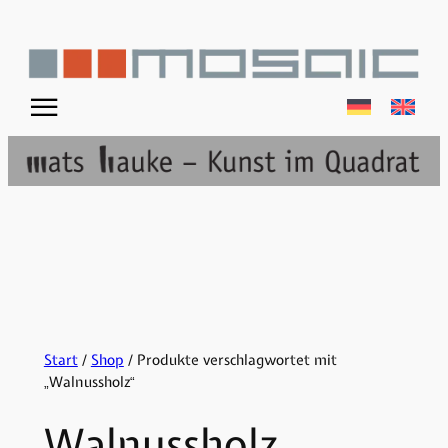
Zum
Inhalt
springen
☰
Start
/
Shop
/ Produkte verschlagwortet mit
„Walnussholz“
Walnussholz