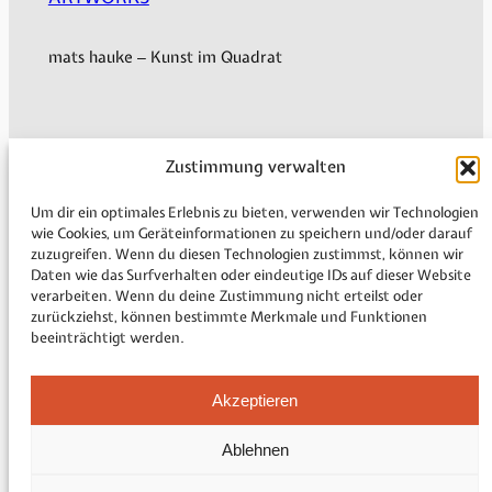
mats hauke – Kunst im Quadrat
Mein Konto
Zustimmung verwalten
Versand & Lieferung
Zahlungsweisen
Um dir ein optimales Erlebnis zu bieten, verwenden wir Technologien
Widerruf
wie Cookies, um Geräteinformationen zu speichern und/oder darauf
zuzugreifen. Wenn du diesen Technologien zustimmst, können wir
Rechtliche Informationen
Daten wie das Surfverhalten oder eindeutige IDs auf dieser Website
Vertrag widerrufen
verarbeiten. Wenn du deine Zustimmung nicht erteilst oder
zurückziehst, können bestimmte Merkmale und Funktionen
beeinträchtigt werden.
Impressum
Akzeptieren
Datenschutzerklärung
Cookie-Richtlinie (EU)
Ablehnen
Allgemeine Geschäftsbedingungen